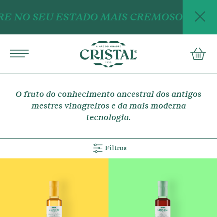
E NO SEU ESTADO MAIS CREMOSO: NOVOS
English
english
conta
PRODUTOS
RECEITAS
MÃE DO VINAGRE
O fruto do conhecimento ancestral dos antigos
mestres vinagreiros e da mais moderna
tecnologia.
Perguntas Frequentes
Contactos
Filtros
Política de Privacidade COMTEMP
Termos e Condições