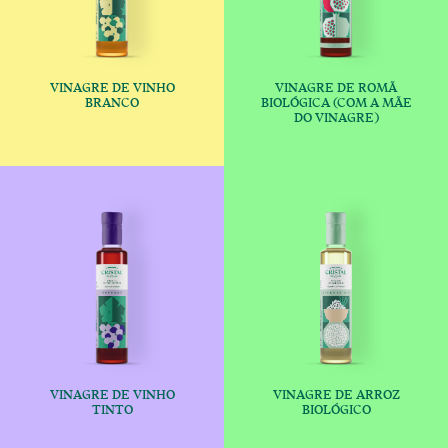
VINAGRE DE VINHO
VINAGRE DE ROMÃ
€
€
BRANCO
BIOLÓGICA (COM A MÃE
DO VINAGRE)
This product has multiple variants
This produc
VINAGRE DE VINHO
VINAGRE DE ARROZ
€
€
TINTO
BIOLÓGICO
This product has multiple variants
This produc