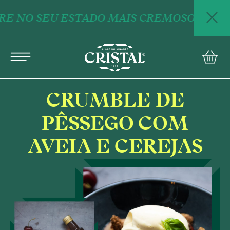
E NO SEU ESTADO MAIS CREMOSO: NOVOS
english
conta
PRODUTOS
RECEITAS
MÃE DO VINAGRE
CRUMBLE DE
PÊSSEGO COM
Perguntas Frequentes
AVEIA E CEREJAS
Contactos
Política de Privacidade COMTEMP
Termos e Condições