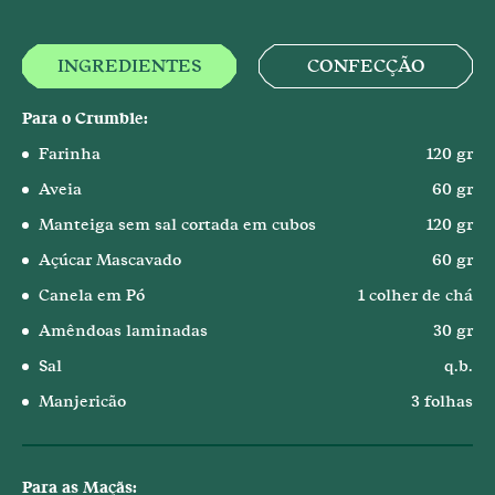
INGREDIENTES
CONFECÇÃO
Para o Crumble:
Farinha
120 gr
Aveia
60 gr
Manteiga sem sal cortada em cubos
120 gr
Açúcar Mascavado
60 gr
Canela em Pó
1 colher de chá
Amêndoas laminadas
30 gr
Sal
q.b.
Manjericão
3 folhas
Para as Maçãs: