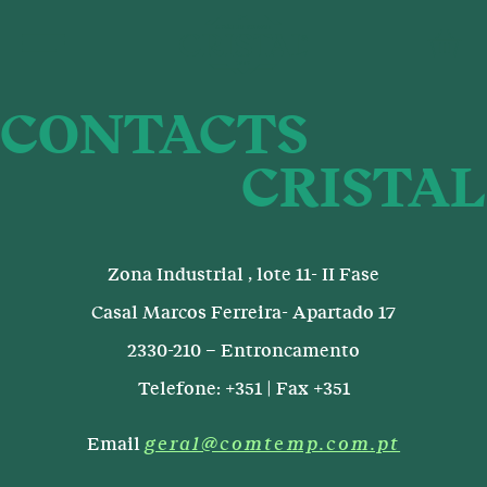
Português
english
conta
PRODUCTS
CONTACTS
RECIPES
CRISTAL
MOTHER OF VINEGAR
Zona Industrial , lote 11- II Fase
FAQs
Casal Marcos Ferreira- Apartado 17
Contacts
2330-210 – Entroncamento
Telefone: +351
Fax +351
Terms and Conditions
Privacy Policy COMTEMP
Email
geral@comtemp.com.pt