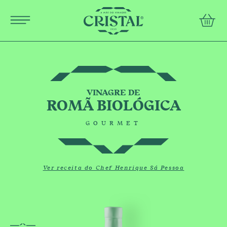
Português
english
conta
PRODUCTS
RECIPES
MOTHER OF VINEGAR
VINAGRE DE
ROMÃ BIOLÓGICA
GOURMET
FAQs
Contacts
Ver receita do Chef Henrique Sá Pessoa
Terms and Conditions
Privacy Policy COMTEMP