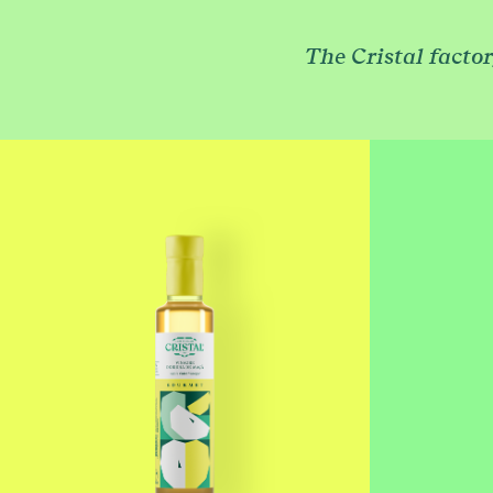
REC
The Cristal facto
MO
VI