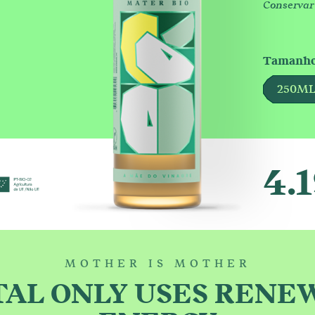
Conservar 
Tamanhos
250M
4.
MOTHER IS MOTHER
ODUCTS
FA
TAL ONLY USES RENE