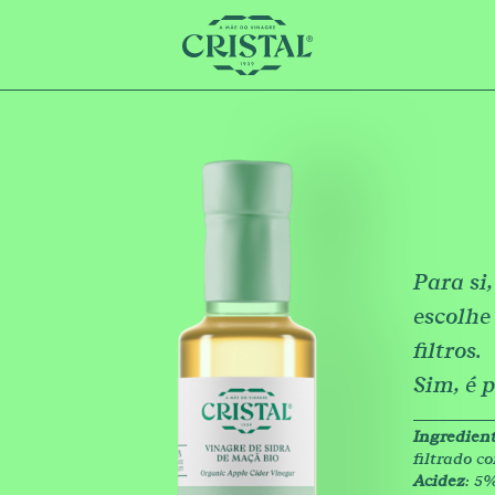
Para si,
escolhe
filtros.
Sim, é p
Ingredien
filtrado c
Acidez
: 5