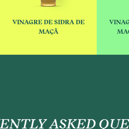
VINAGRE DE SIDRA DE
VINAG
MAÇÃ
MAÇ
NTLY ASKED QUES