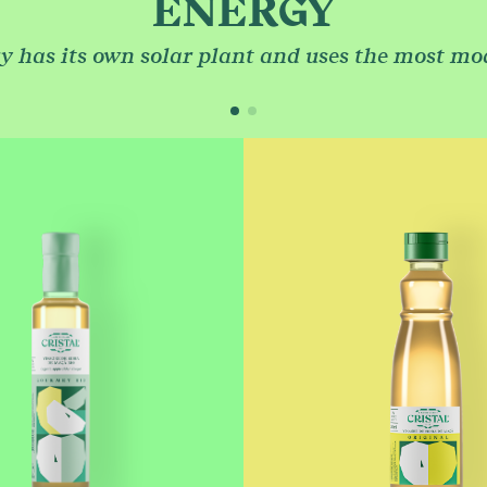
Co
ENERGY
IPES
ry has its own solar plant and uses the most mo
THER OF
NEGAR