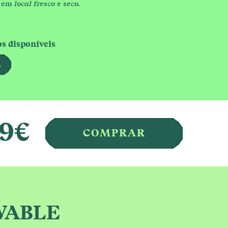
em local fresco e seco.
 disponíveis
L
19
€
COMPRAR
Qs
WABLE