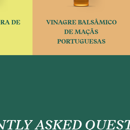
DRA DE
VINAGRE BALSÂMICO
DE MAÇÃS
PORTUGUESAS
LY ASKED QUEST