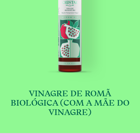
 DO VINAGRE
VINAGRE DE ROMÃ
€
BIOLÓGICA (COM A MÃE DO
VINAGRE)
le variants. The options may be chosen on the
This product has multip