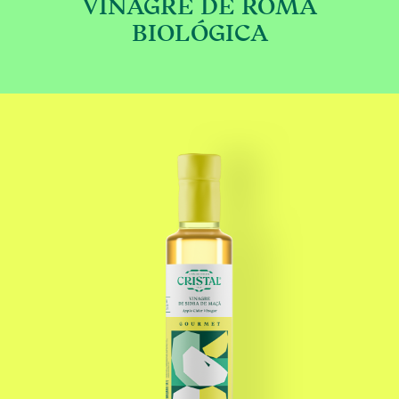
VINAGRE DE ROMÃ
€
BIOLÓGICA
le variants. The options may be chosen on the
This product has multip