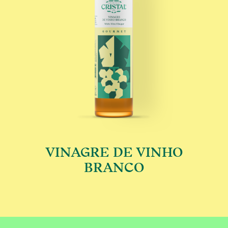
MÃE
VINAGRE DE VINHO
€
BRANCO
This product has multip