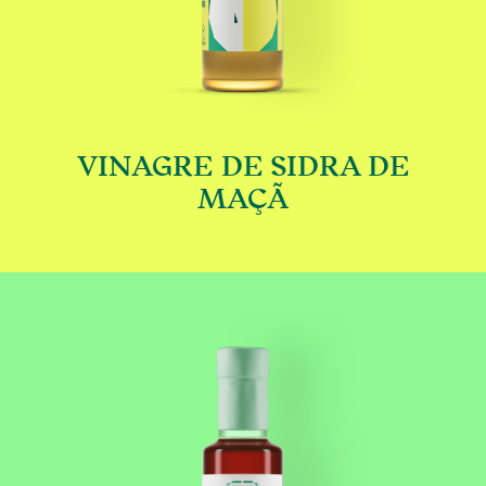
VINAGRE DE SIDRA DE
€
MAÇÃ
le variants. The options may be chosen on the
This product has multip
ODUTOS
Pe
Co
EITAS