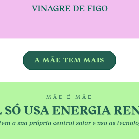
VINAGRE DE FIGO
€
le variants. The options may be chosen on the
This product has multip
A MÃE TEM MAIS
MÃE É MÃE
L SÓ USA ENERGIA RE
 tem a sua própria central solar e usa as tecno