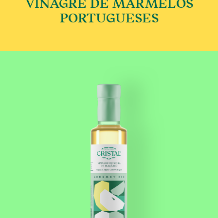
VINAGRE DE MARMELOS
€
PORTUGUESES
This product has multip