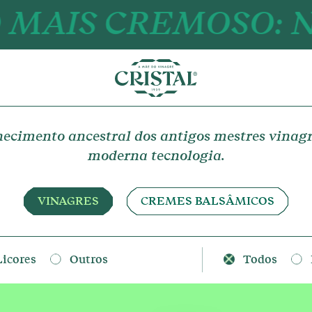
CREMOSO: NOVOS 
hecimento ancestral dos antigos mestres vinagr
moderna tecnologia.
VINAGRES
CREMES BALSÂMICOS
Licores
Outros
Todos