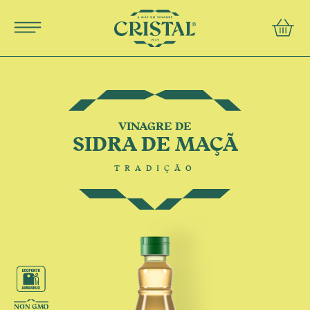
Português
english
conta
PRODUCTS
RECIPES
MOTHER OF VINEGAR
VINAGRE DE
SIDRA DE MAÇÃ
TRADIÇÃO
FAQs
Contacts
Terms and Conditions
Privacy Policy COMTEMP