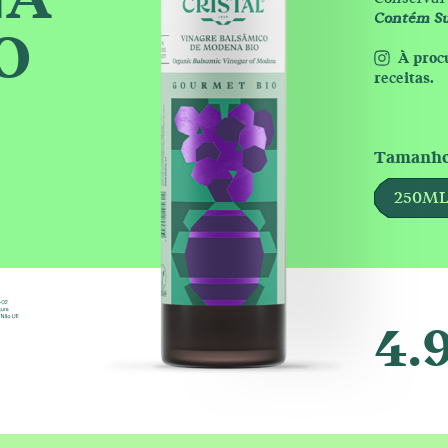
NA
Contém Sul
O
À proc
receitas.
Tamanhos
250M
4.