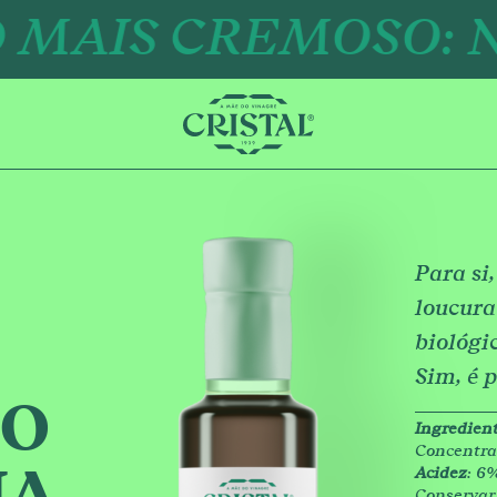
IS CREMOSO: NOV
Para si
loucura
biológi
Sim, é p
CO
Ingredien
Concentrad
Acidez
: 6
Conservar 