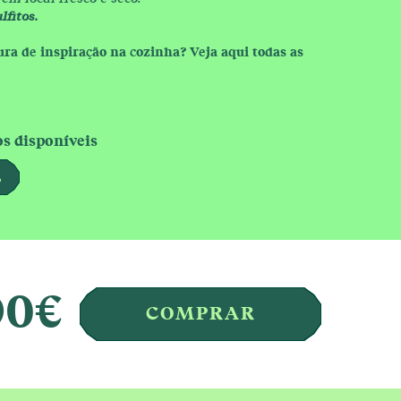
fitos.
ura de inspiração na cozinha? Veja aqui todas as
 disponíveis
L
90
€
COMPRAR