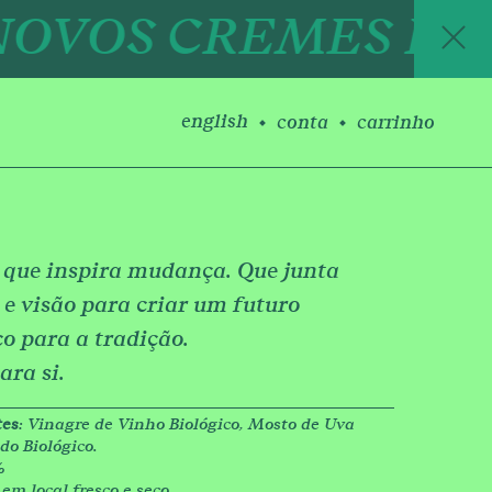
OS CREMES BALSÂM
english
conta
carrinho
, que inspira mudança. Que junta
 e visão para criar um futuro
co para a tradição.
ara si.
tes
: Vinagre de Vinho Biológico, Mosto de Uva
o Biológico.
%
em local fresco e seco.