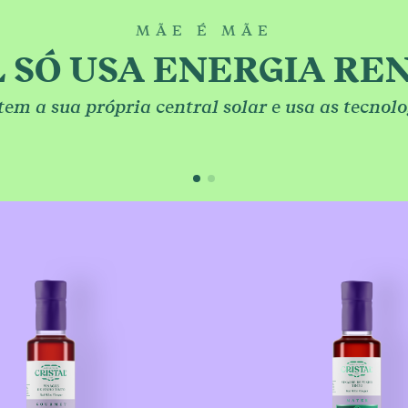
ODUTOS
MÃE É MÃE
Pe
L SÓ USA ENERGIA RE
Co
EITAS
 tem a sua própria central solar e usa as tecno
 DO VINAGRE