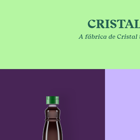
PR
CRISTA
REC
A fábrica de Cristal
MÃE