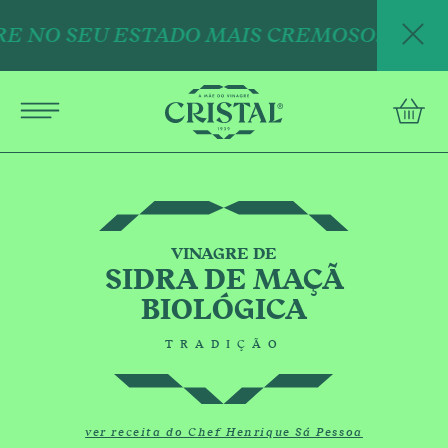
E NO SEU ESTADO MAIS CREMOSO: NOVOS
English
english
conta
PRODUTOS
RECEITAS
MÃE DO VINAGRE
VINAGRE DE
Perguntas Frequentes
SIDRA DE MAÇÃ
Contactos
BIOLÓGICA
TRADIÇÃO
Política de Privacidade COMTEMP
Termos e Condições
ver receita do Chef Henrique Sá Pessoa